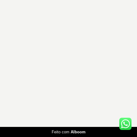
DENNIS CALÇADA
/
CONTATO
Feito com
Alboom