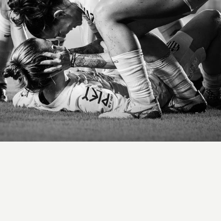
1154
4