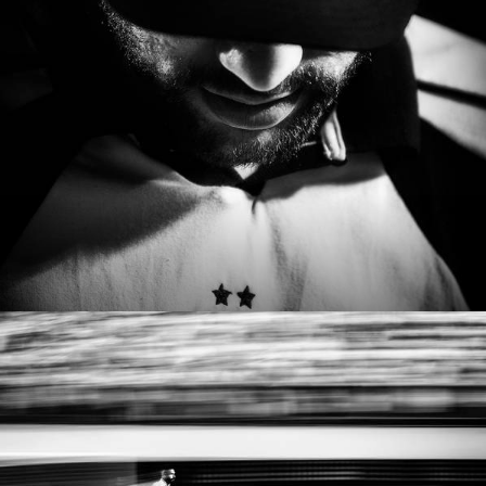
1077
2