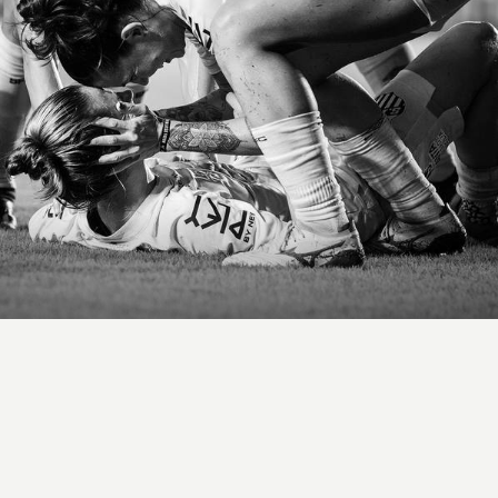
1159
4